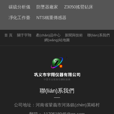
碳硫分析儀
防墜器廠家
Z3050搖臂鉆床
凈化工作臺
NTS稱重傳感器
首 頁
關于宇翔
產(chǎn)品中心
新聞與技術
聯(lián)系我們
網(wǎng)站地圖
聯(lián)系我們
公司地址：河南省鞏義市河洛鎮(zhèn)英峪村