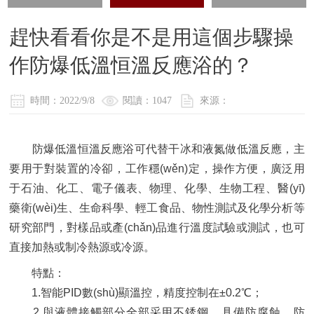
趕快看看你是不是用這個步驟操
作防爆低溫恒溫反應浴的？
時間：
2022/9/8
閱讀：
1047
來源：
防爆低溫恒溫反應浴可代替干冰和液氮做低溫反應，主
要用于對裝置的冷卻，工作穩(wěn)定，操作方便，廣泛用
于石油、化工、電子儀表、物理、化學、生物工程、醫(yī)
藥衛(wèi)生、生命科學、輕工食品、物性測試及化學分析等
研究部門，對樣品或產(chǎn)品進行溫度試驗或測試，也可
直接加熱或制冷熱源或冷源。
特點：
1.智能PID數(shù)顯溫控，精度控制在±0.2℃；
2.與液體接觸部分全部采用不銹鋼，具備防腐蝕、防